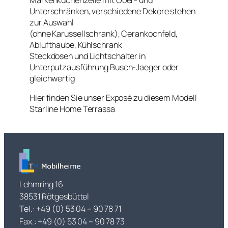
Unterschränken, verschiedene Dekore stehen
zur Auswahl
(ohne Karussellschrank), Cerankochfeld,
Ablufthaube, Kühlschrank
Steckdosen und Lichtschalter in
Unterputzausführung Busch-Jaeger oder
gleichwertig
Hier finden Sie unser Exposé zu diesem Modell
Starline Home Terrassa
Lehmring 16
38531 Rötgesbüttel
Tel.: +49 (0) 53 04 – 90 78 71
Fax.: +49 (0) 53 04 – 90 78 73