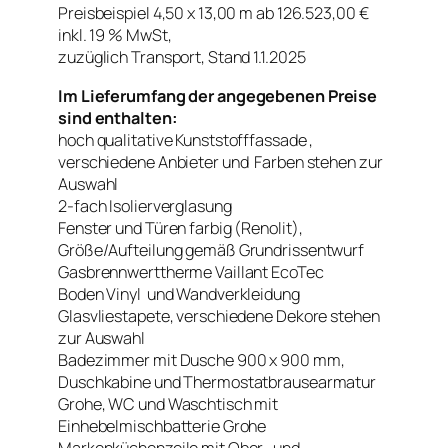
Preisbeispiel 4,50 x 13,00 m ab 126.523,00 €
inkl. 19 % MwSt,
zuzüglich Transport, Stand 1.1.2025
Im Lieferumfang der angegebenen Preise
sind enthalten:
hoch qualitative Kunststofffassade ,
verschiedene Anbieter und Farben stehen zur
Auswahl
2-fach Isolierverglasung
Fenster und Türen farbig (Renolit),
Größe/Aufteilung gemäß Grundrissentwurf
Gasbrennwerttherme Vaillant EcoTec
Boden Vinyl und Wandverkleidung
Glasvliestapete, verschiedene Dekore stehen
zur Auswahl
Badezimmer mit Dusche 900 x 900 mm,
Duschkabine und Thermostatbrausearmatur
Grohe, WC und Waschtisch mit
Einhebelmischbatterie Grohe
Markenküchenzeile mit Ober- und